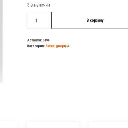
3 в наличии
Количество
В корзину
товара
Люк-
дверца
Артикул:
0496
Категория:
Люки-дверцы
300х400