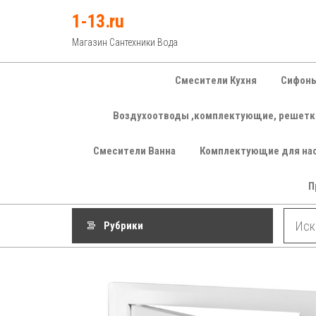
Перейти
1-13.ru
к
Магазин Сантехники Вода
содержимому
Смесители Кухня
Сифоны
Воздухоотводы ,комплектующие, решетк
Смесители Ванна
Комплектующие для на
П
Рубрики