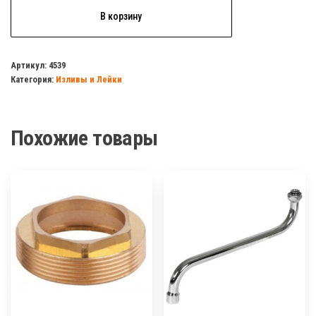
Количество
В корзину
товара
Лейка
д/
Артикул:
4539
Категория:
Изливы и Лейки
душа
HB
004
Похожие товары
тропический
душ(квадратная),нержавейка