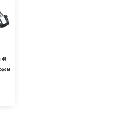
 48
ором