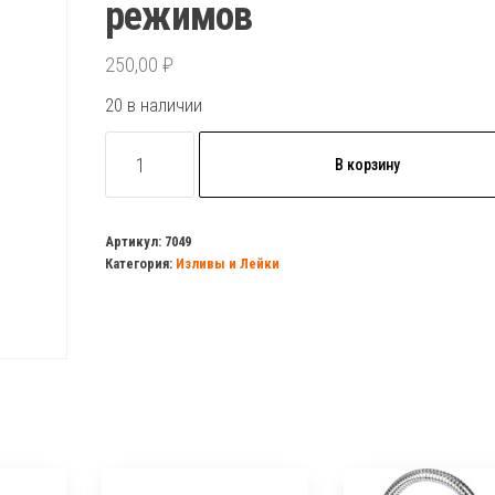
режимов
250,00
₽
20 в наличии
Количество
В корзину
товара
Лейка
/
Артикул:
7049
Категория:
Изливы и Лейки
душа
Axxima
(А-721)
массажная
5
режимов