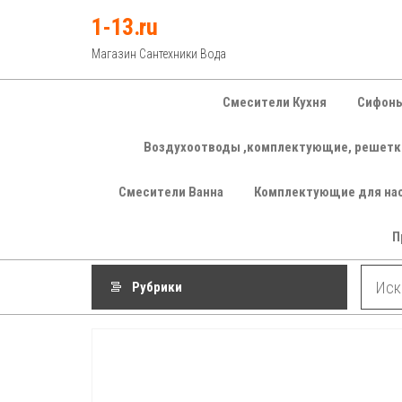
Перейти
1-13.ru
к
Магазин Сантехники Вода
содержимому
Смесители Кухня
Сифоны
Воздухоотводы ,комплектующие, решетк
Смесители Ванна
Комплектующие для на
П
Рубрики