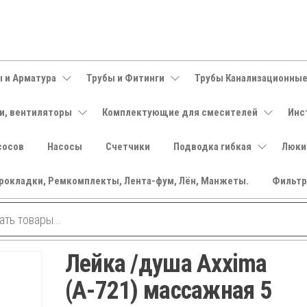
 и Арматура
Трубы и Фитинги
Трубы Канализационны
и, вентиляторы
Комплектующие для смесителей
Инс
сосов
Насосы
Счетчики
Подводка гибкая
Люки
рокладки, Ремкомплекты, Лента-фум, Лён, Манжеты.
Фильт
Лейка /душа Axxima
(А-721) массажная 5