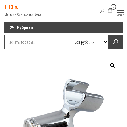
Перейти
1-13.ru
0
к
Магазин Сантехники Вода
Меню
содержимому
Рубрики