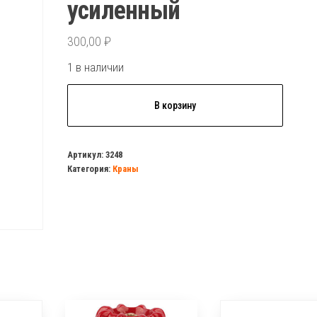
усиленный
300,00
₽
1 в наличии
Количество
В корзину
товара
Кран
шаровый
Артикул:
3248
Категория:
Краны
NOLF
Classic1/2
г/
ш
рычаг
усиленный