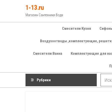
Перейти
1-13.ru
к
Магазин Сантехники Вода
содержимому
Смесители Кухня
Сифоны
Воздухоотводы ,комплектующие, решетк
Смесители Ванна
Комплектующие для на
П
Рубрики