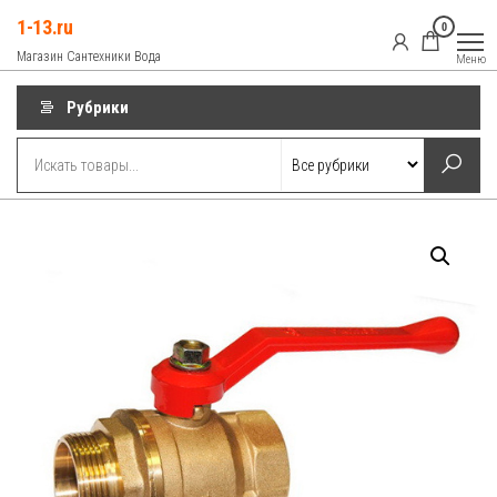
Перейти
1-13.ru
0
к
Магазин Сантехники Вода
Меню
содержимому
Рубрики