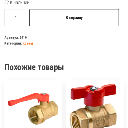
32 в наличии
Количество
В корзину
товара
Кран
шаровый
Артикул:
0719
Категория:
Краны
3/4"
г/
ш
Похожие товары
рычаг
латунь
(БОЛОГОЕ/VALFEX)