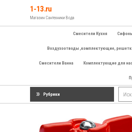
Перейти
1-13.ru
к
Магазин Сантехники Вода
содержимому
Смесители Кухня
Сифоны
Воздухоотводы ,комплектующие, решетк
Смесители Ванна
Комплектующие для на
П
Рубрики