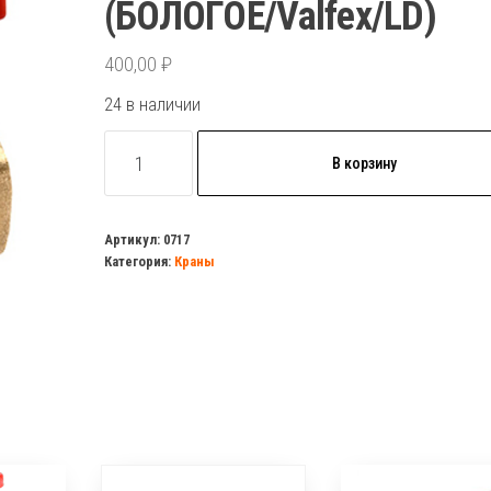
(БОЛОГОЕ/Valfex/LD)
400,00
₽
24 в наличии
Количество
В корзину
товара
Кран
шаровый
Артикул:
0717
Категория:
Краны
3/4"
г/
г
бабочка
латунь
(БОЛОГОЕ/Valfex/LD)