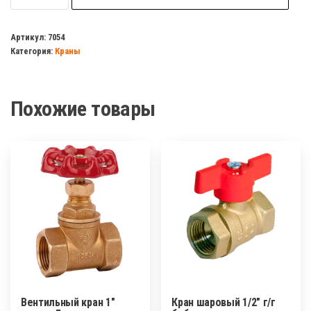
Кран
шаровый
Артикул:
7054
Категория:
Краны
3/4
в/
р
Похожие товары
прямой
с
накидной
гайкой
TIM
Вентильный кран 1″
Кран шаровый 1/2″ г/г