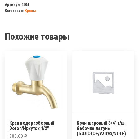
шаровый
Артикул:
4204
Категория:
Краны
1/2
ш/
ш
Похожие товары
бабочка
латунь
Valfex/Frap
Кран водоразборный
Кран шаровый 3/4″ г/ш
Doron/Иркутск 1/2″
бабочка латунь
(БОЛОГОЕ/Valfex/NOLF)
300,00
₽