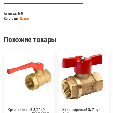
Кран
шаровый
Артикул:
4658
Категория:
Краны
1/2"
угловой
с
Похожие товары
накидной
гайкой
ПРЕМИУМ
Кран шаровый 3/4″ г/г
Кран шаровый 3/4″ г/г