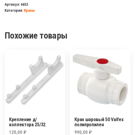
шаровый
Артикул:
6652
Категория:
Краны
1/2
г/
г
Похожие товары
бабочка
(пластик)
серый
Крепление д/
Кран шаровый 50 Valfex
коллектора 25/32
полипропилен
120,00
₽
990,00
₽