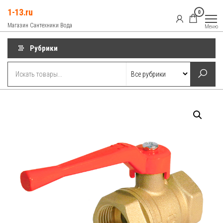
Перейти
1-13.ru
0
к
Магазин Сантехники Вода
Меню
содержимому
Рубрики