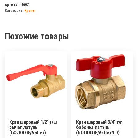
шаровый
Артикул:
4607
Категория:
Краны
1
1/4"
г/
Похожие товары
г
рычаг
латунь
БОЛОГОЕ
Кран шаровый 1/2″ г/ш
Кран шаровый 3/4″ г/г
рычаг латунь
бабочка латунь
(БОЛОГОЕ/Valfex)
(БОЛОГОЕ/Valfex/LD)