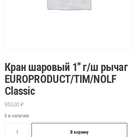
Кран шаровый 1″ г/ш рычаг
EUROPRODUCT/TIM/NOLF
Classic
950,00
₽
6 в наличии
Количество
В корзину
товара