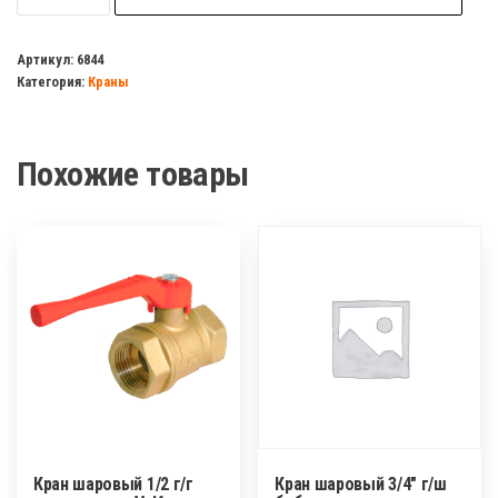
Кран
шаровый
Артикул:
6844
Категория:
Краны
1"
г/
ш
Похожие товары
рычаг
EUROPRODUCT/TIM/NOLF
Classic
Кран шаровый 1/2 г/г
Кран шаровый 3/4″ г/ш