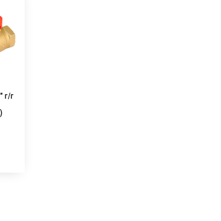
 г/г
)