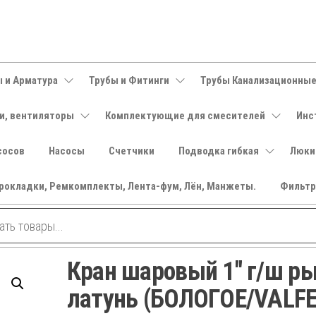
 и Арматура
Трубы и Фитинги
Трубы Канализационны
и, вентиляторы
Комплектующие для смесителей
Инс
сосов
Насосы
Счетчики
Подводка гибкая
Люки
рокладки, Ремкомплекты, Лента-фум, Лён, Манжеты.
Фильт
Кран шаровый 1″ г/ш р
латунь (БОЛОГОЕ/VALFE