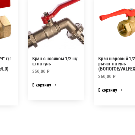
4″ г/г
Кран с носиком 1/2 ш/
Кран шаровый 1/2″
ш латунь
рычаг латунь
/LD)
(БОЛОГОЕ/VALFEX
350,00
₽
360,00
₽
В корзину
В корзину