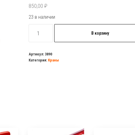
850,00
₽
23 в наличии
Количество
В корзину
товара
Кран
шаровый
Артикул:
3890
Категория:
Краны
1"
г/
ш
рычаг
латунь
(БОЛОГОЕ/VALFEX)