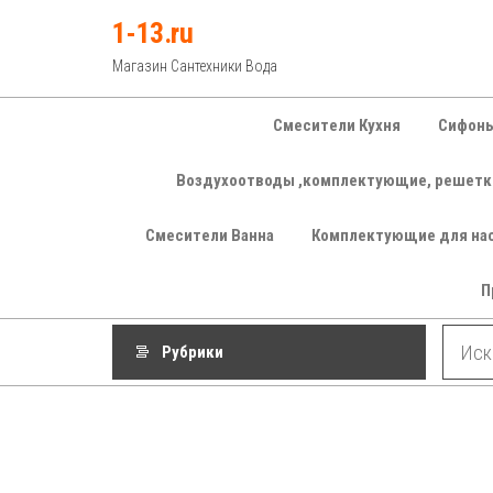
Перейти
1-13.ru
к
Магазин Сантехники Вода
содержимому
Смесители Кухня
Сифоны
Воздухоотводы ,комплектующие, решетк
Смесители Ванна
Комплектующие для на
П
Рубрики