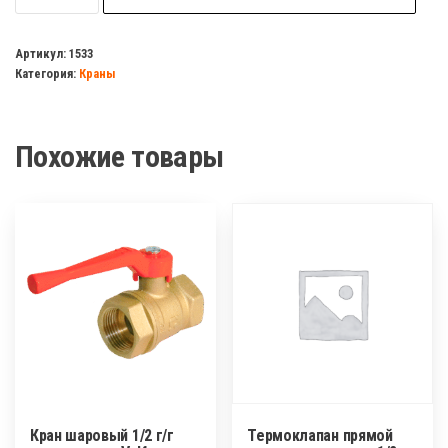
Кран
шаровый
Артикул:
1533
Категория:
Краны
газовый
1/2"
г/
Похожие товары
ш
бабочка
латунь
(БОЛОГОЕ)
Кран шаровый 1/2 г/г
Термоклапан прямой