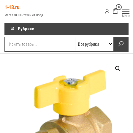
Перейти
1-13.ru
0
к
Магазин Сантехники Вода
Меню
содержимому
Рубрики