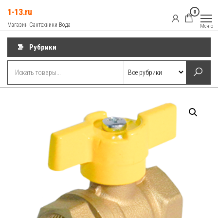
Перейти
1-13.ru
0
к
Магазин Сантехники Вода
Меню
содержимому
Рубрики