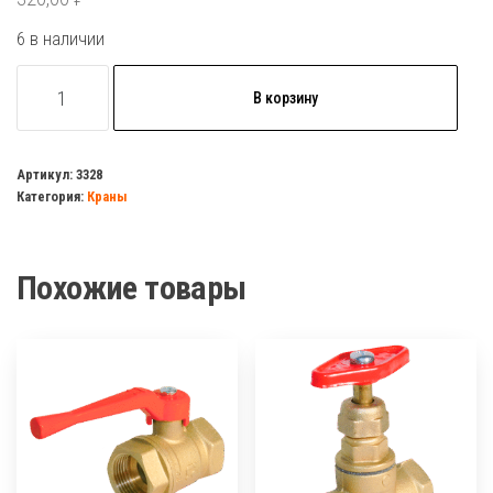
6 в наличии
Количество
В корзину
товара
Кран
шаровый
Артикул:
3328
Категория:
Краны
газовый
1/2"
г/
Похожие товары
г
бабочка
латунь
(БОЛОГОЕ)