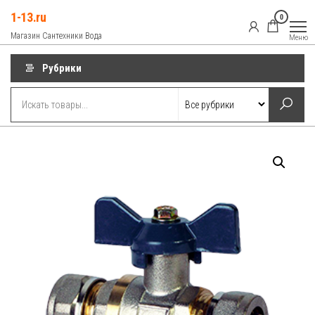
Перейти
1-13.ru
0
к
Магазин Сантехники Вода
Меню
содержимому
Рубрики