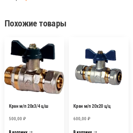
п
16х16
ц/
Похожие товары
ц
Кран м/п 20х3/4 ц/ш
Кран м/п 20х20 ц/ц
500,00
₽
600,00
₽
В корзину
В корзину