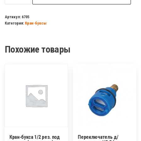
Кран-
букса
Артикул:
6705
Категория:
Кран-буксы
Germany
резина(аналог
MOFEM)
Похожие товары
20шлицов
Кран-букса 1/2 рез. под
Переключатель д/