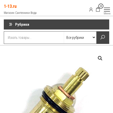
Перейти
1-13.ru
0
к
Магазин Сантехники Вода
Меню
содержимому
Рубрики