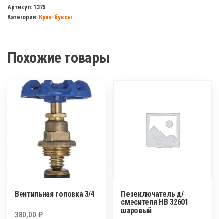
букса
Артикул:
1375
Категория:
Кран-буксы
1/2
кер.
20
Похожие товары
шлицов
с
резьбой
Вентильная головка 3/4
Переключатель д/
смесителя HB 32601
шаровый
380,00
₽