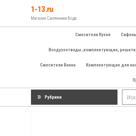
Перейти
1-13.ru
к
Магазин Сантехники Вода
содержимому
Смесители Кухня
Сифоны
Воздухоотводы ,комплектующие, решетк
Смесители Ванна
Комплектующие для на
П
Рубрики