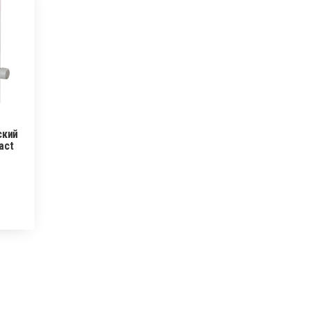
ский
act