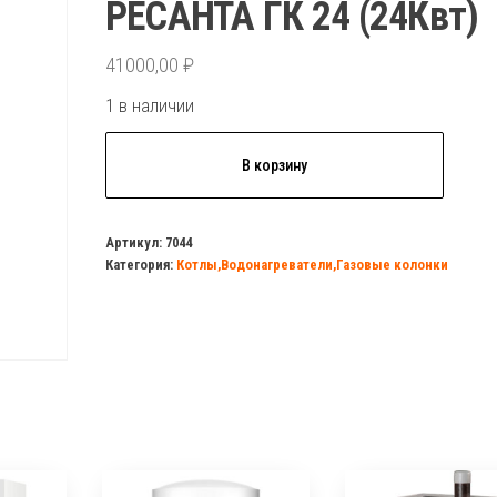
РЕСАНТА ГК 24 (24Квт)
41000,00
₽
1 в наличии
Количество
В корзину
товара
Котел
настенный
Артикул:
7044
Категория:
Котлы,Водонагреватели,Газовые колонки
2-
х
контурный
газовый
РЕСАНТА
ГК
24
(24Квт)