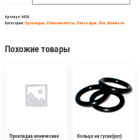
Комплект
для
Артикул:
6030
Категория:
Прокладки, Ремкомплекты, Лента-фум, Лён, Манжеты.
герметизации
VALFEX
паста
Похожие товары
(70г)+лен
(14гр)
Прокладка коническая
Кольцо на гусак(рус)