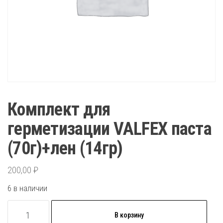
Комплект для
герметизации VALFEX паста
(70г)+лен (14гр)
200,00
₽
6 в наличии
Количество
В корзину
товара