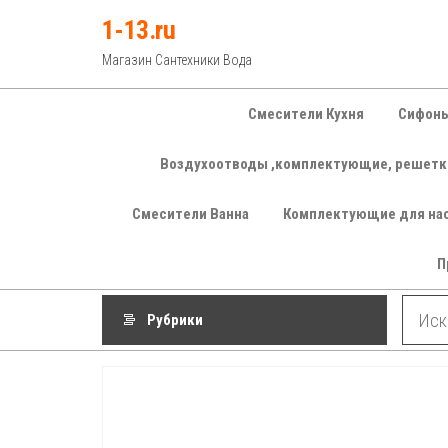
Перейти
1-13.ru
к
Магазин Сантехники Вода
содержимому
Смесители Кухня
Сифоны
Воздухоотводы ,комплектующие, решетк
Смесители Ванна
Комплектующие для на
П
Рубрики