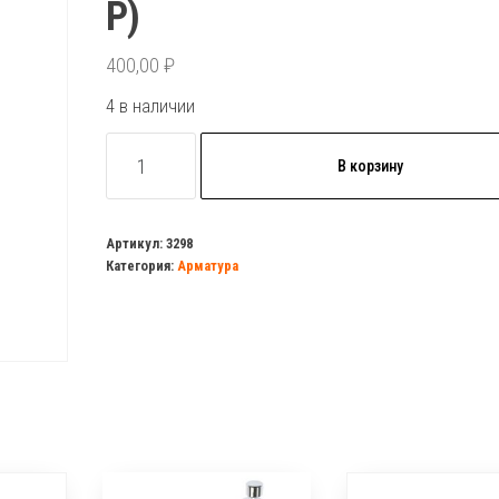
Р)
400,00
₽
4 в наличии
Количество
В корзину
товара
Колонка
сливная
Артикул:
3298
Категория:
Арматура
1
режимная
Инкоэр
(И-
СБ1-
А
Р)