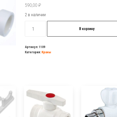
590,00
₽
2 в наличии
Количество
В корзину
товара
Коллектор
Tebo
Артикул:
1109
Категория:
Краны
25x20x4
вых.