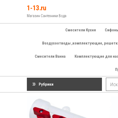
Перейти
1-13.ru
к
Магазин Сантехники Вода
содержимому
Смесители Кухня
Сифоны
Воздухоотводы ,комплектующие, решетк
Смесители Ванна
Комплектующие для на
П
Рубрики