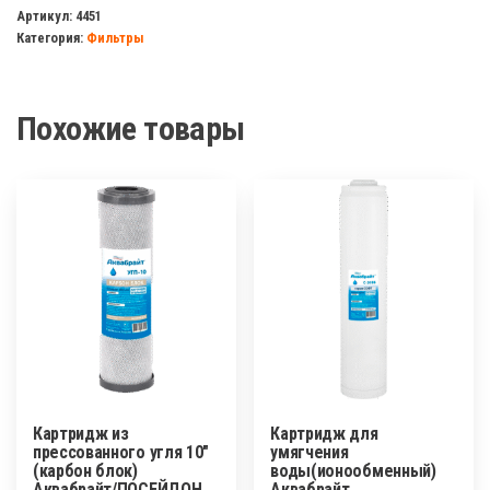
к
Артикул:
4451
Категория:
Фильтры
корпусам
UNICORN/USTM
Похожие товары
Картридж из
Картридж для
прессованного угля 10″
умягчения
(карбон блок)
воды(ионообменный)
Аквабрайт/ПОСЕЙДОН
Аквабрайт