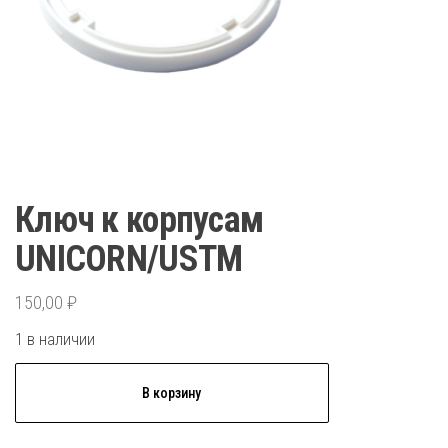
Ключ к корпусам
UNICORN/USTM
150,00
₽
1 в наличии
Количество
В корзину
товара
Ключ