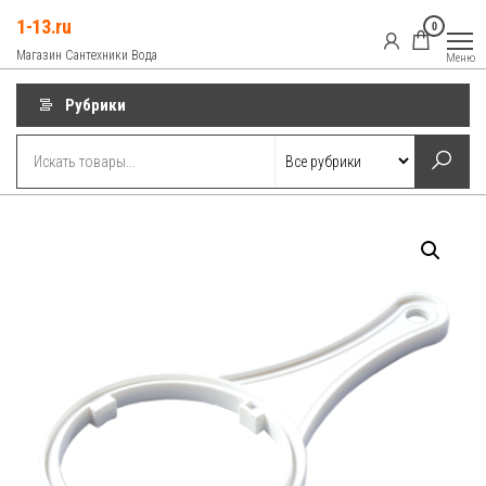
Перейти
1-13.ru
0
к
Магазин Сантехники Вода
Меню
содержимому
Рубрики