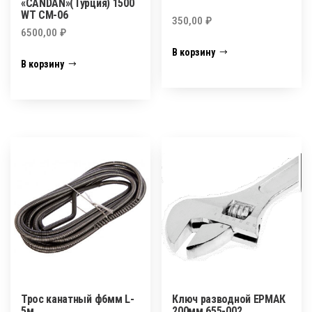
«CANDAN»(Турция) 1500
WT СМ-06
350,00
₽
6500,00
₽
В корзину
В корзину
Трос канатный ф6мм L-
Ключ разводной ЕРМАК
5м
200мм 655-002