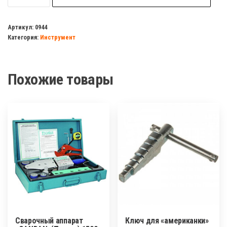
Ключ
для
Артикул:
0944
Категория:
Инструмент
разборки
радиатора(биметалл
и
Похожие товары
алюминий)
Сварочный аппарат
Ключ для «американки»