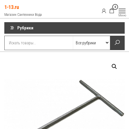
Перейти
1-13.ru
0
к
Магазин Сантехники Вода
Меню
содержимому
Рубрики