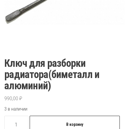
Ключ для разборки
радиатора(биметалл и
алюминий)
990,00
₽
3 в наличии
Количество
В корзину
товара