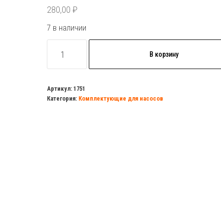
280,00
₽
7 в наличии
Количество
В корзину
товара
Клапан
предохр.
Артикул:
1751
Категория:
Комплектующие для насосов
1/2
(1,5
бар)