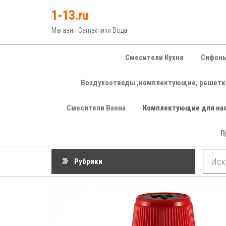
Перейти
1-13.ru
к
Магазин Сантехники Вода
содержимому
Смесители Кухня
Сифоны
Воздухоотводы ,комплектующие, решетк
Смесители Ванна
Комплектующие для на
П
Рубрики