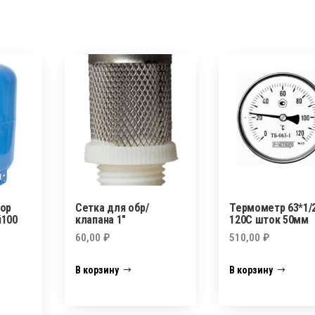
ор
Сетка для обр/
Термометр 63*1/
й100
клапана 1″
120C шток 50мм
60,00
₽
510,00
₽
В корзину
В корзину