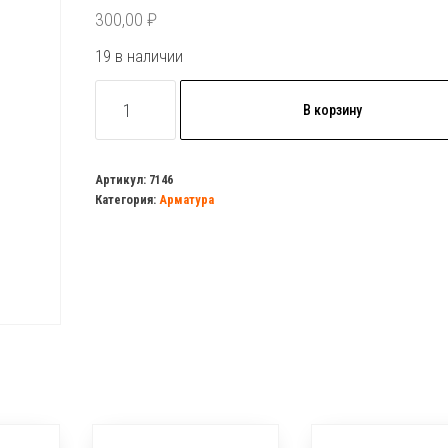
300,00
₽
19 в наличии
Количество
В корзину
товара
Клапан
д/
Артикул:
7146
Категория:
Арматура
бачка
унитаза
боковой
UNICORN