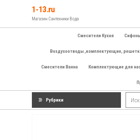
Перейти
1-13.ru
к
Магазин Сантехники Вода
содержимому
Смесители Кухня
Сифоны
Воздухоотводы ,комплектующие, решетк
Смесители Ванна
Комплектующие для на
П
Рубрики