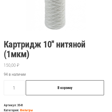
Картридж 10″ нитяной
(1мкм)
150,00
₽
94 в наличии
Количество
В корзину
товара
Картридж
10"
Артикул:
3541
Категория:
Фильтры
нитяной