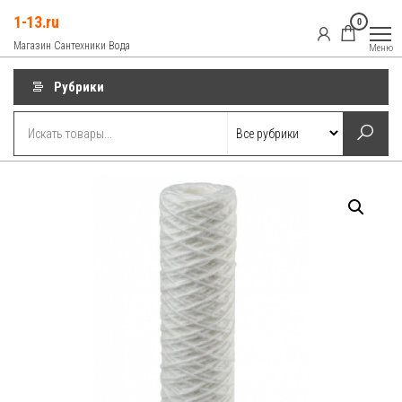
Перейти
1-13.ru
0
к
Магазин Сантехники Вода
Меню
содержимому
Рубрики