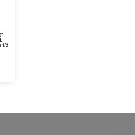
0″
SL
 1/2