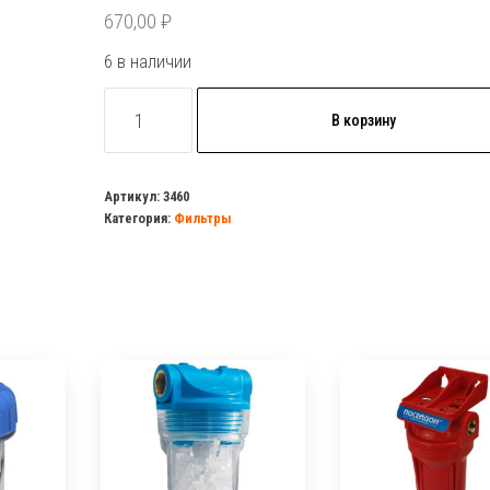
670,00
₽
6 в наличии
Количество
В корзину
товара
Картридж
с
Артикул:
3460
Категория:
Фильтры
кристаллами
полифосфата
10"
UNICORN