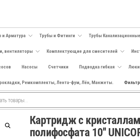
 и Арматура
Трубы и Фитинги
Трубы Канализационны
и, вентиляторы
Комплектующие для смесителей
Инс
сосов
Насосы
Счетчики
Подводка гибкая
Люки
рокладки, Ремкомплекты, Лента-фум, Лён, Манжеты.
Фильт
Картридж с кристалла
полифосфата 10″ UNICO