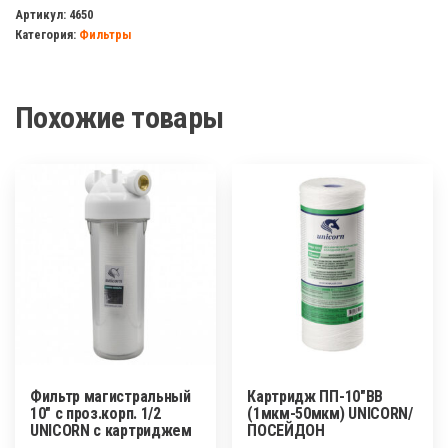
ПП-10"BB
Артикул:
4650
Категория:
Фильтры
обезжелезиваюший
Похожие товары
Фильтр магистральный
Картридж ПП-10″BB
10″ с проз.корп. 1/2
(1мкм-50мкм) UNICORN/
UNICORN с картриджем
ПОСЕЙДОН