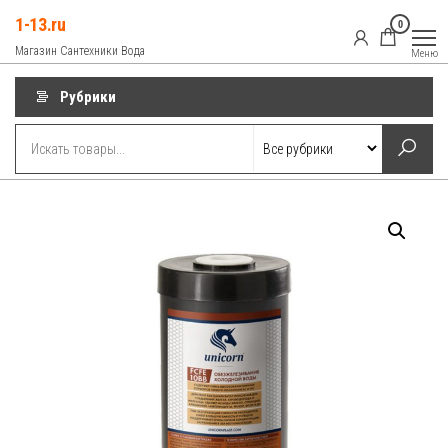
Перейти
1-13.ru
0
к
Магазин Сантехники Вода
Меню
содержимому
Рубрики