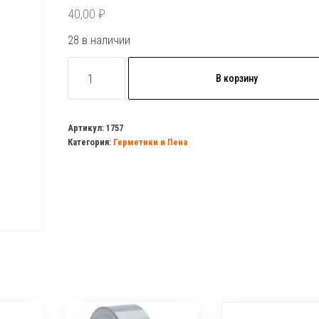
40,00
₽
28 в наличии
Количество
В корзину
товара
Изолента
15ммх10метров
Артикул:
1757
Категория:
Герметики и Пена
синяя/
черная