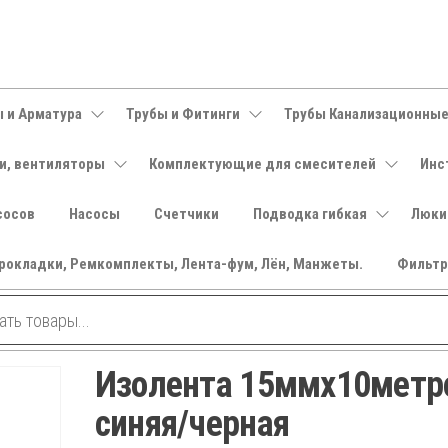
 и Арматура
Трубы и Фитинги
Трубы Канализационны
и, вентиляторы
Комплектующие для смесителей
Инс
сосов
Насосы
Счетчики
Подводка гибкая
Люки
рокладки, Ремкомплекты, Лента-фум, Лён, Манжеты.
Фильт
Изолента 15ммх10метр
синяя/черная