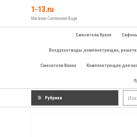
Перейти
1-13.ru
к
Магазин Сантехники Вода
содержимому
Смесители Кухня
Сифоны
Воздухоотводы ,комплектующие, решетк
Смесители Ванна
Комплектующие для на
П
Рубрики