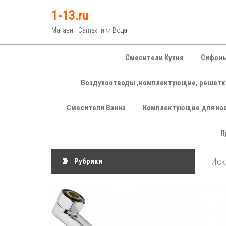
Перейти
1-13.ru
к
Магазин Сантехники Вода
содержимому
Смесители Кухня
Сифоны
Воздухоотводы ,комплектующие, решетк
Смесители Ванна
Комплектующие для на
П
Рубрики