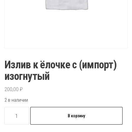
Излив к ёлочке с (импорт)
изогнутый
200,00
₽
2 в наличии
Количество
В корзину
товара
Излив