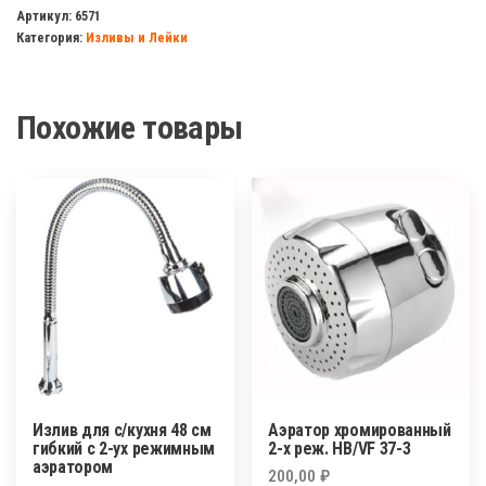
к
Артикул:
6571
Категория:
Изливы и Лейки
ёлочке
с
(импорт)
Похожие товары
изогнутый
Излив для с/кухня 48 см
Аэратор хромированный
гибкий с 2-ух режимным
2-х реж. НВ/VF 37-3
аэратором
200,00
₽