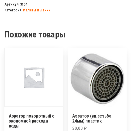
д/
Артикул:
3154
Категория:
Изливы и Лейки
смеситея
ванны
с
Похожие товары
аэратором
(Рус)
35см
Аэратор поворотный с
Аэратор (вн.резьба
экономией расхода
24мм) пластик
воды
30,00
₽