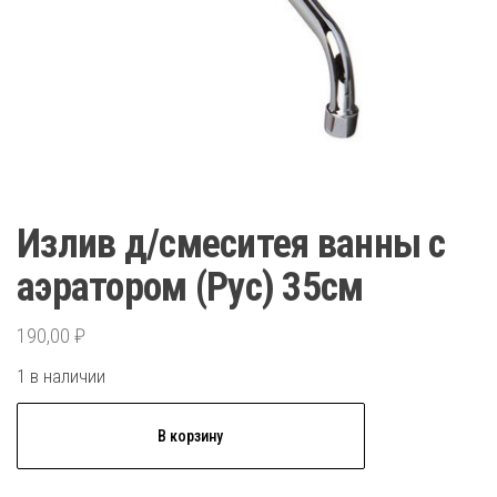
Излив д/смеситея ванны с
аэратором (Рус) 35см
190,00
₽
1 в наличии
Количество
В корзину
товара
Излив