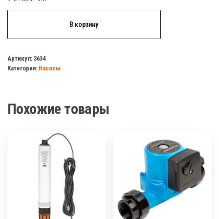
Количество
В корзину
товара
ДЖИЛЕКС,
Насос
Артикул:
3634
Категория:
Насосы
погружной
Водомет
55/50
Похожие товары
ок