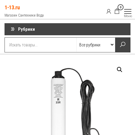
Перейти
1-13.ru
0
к
Магазин Сантехники Вода
Меню
содержимому
Рубрики