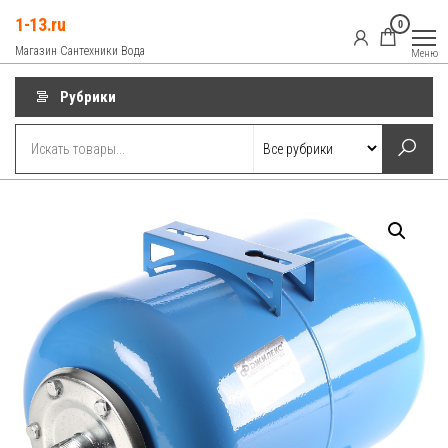
Перейти
1-13.ru
0
к
Магазин Сантехники Вода
Меню
содержимому
Рубрики