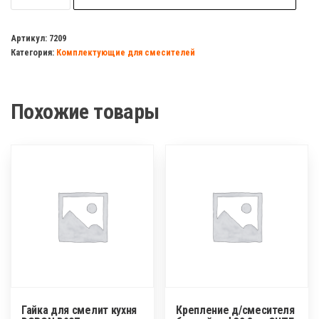
Держатель
для
Артикул:
7209
Категория:
Комплектующие для смесителей
лейки
(душевой)
на
Похожие товары
стойку
НВ/VALFEX
90-
2
Гайка для смелит кухня
Крепление д/смесителя