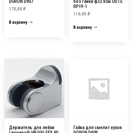
DORON D907
без гайки ф32 8см OUTE
RP19-1
170,00
₽
110,00
₽
В корзину
В корзину
Держатель для лейки
Гайка для смелит кухня
(душевой) НВ/VALFEX 90
DORON D908