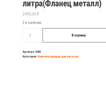
литра(Фланец металл)
2450,00
₽
3 в наличии
Количество
В корзину
товара
Гидроаккумулятор
горизонтальный
Артикул:
0385
Категория:
Комплектующие для насосов
24
литра(Фланец
металл)