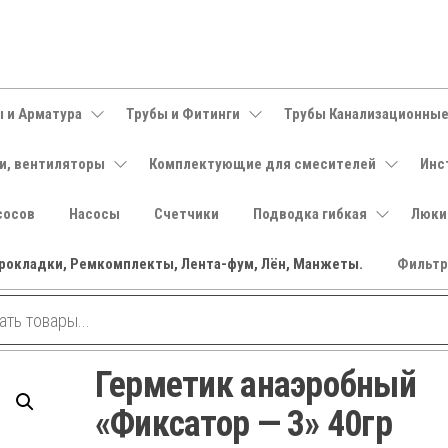
 и Арматура
Трубы и Фитинги
Трубы Канализационны
и, вентиляторы
Комплектующие для смесителей
Инс
сосов
Насосы
Счетчики
Подводка гибкая
Люки
рокладки, Ремкомплекты, Лента-фум, Лён, Манжеты.
Фильт
Герметик анаэробный
«Фиксатор — 3» 40гр