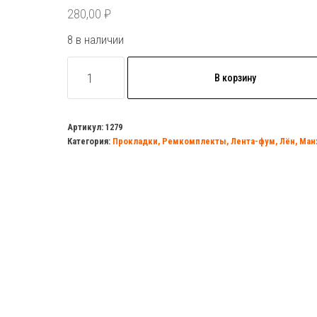
280,00
₽
8 в наличии
Количество
В корзину
товара
Герметик
анаэробный
Артикул:
1279
Категория:
Прокладки, Ремкомплекты, Лента-фум, Лён, Ма
"Фиксатор
-
3"
40гр