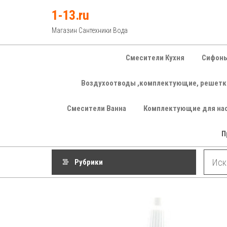
Перейти
1-13.ru
к
Магазин Сантехники Вода
содержимому
Смесители Кухня
Сифоны
Воздухоотводы ,комплектующие, решетк
Смесители Ванна
Комплектующие для на
П
Рубрики