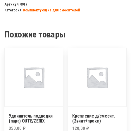
д/
Артикул:
0917
Категория:
Комплектующие для смесителей
смесит
внутренния
хром(декоративная)
Похожие товары
Удлинитель подводки
Крепление д/смесит.
(пара) OUTE/ZERIX
(2винт+прокл)
350,00
₽
120,00
₽