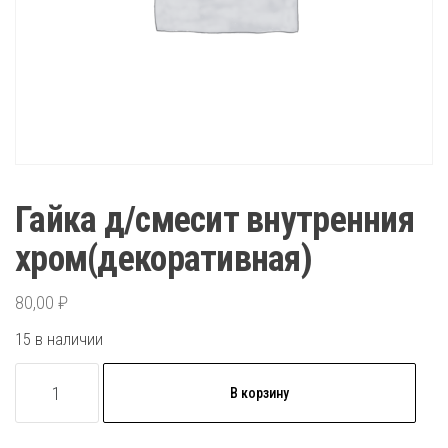
Гайка д/смесит внутренния
хром(декоративная)
80,00
₽
15 в наличии
Количество
В корзину
товара
Гайка