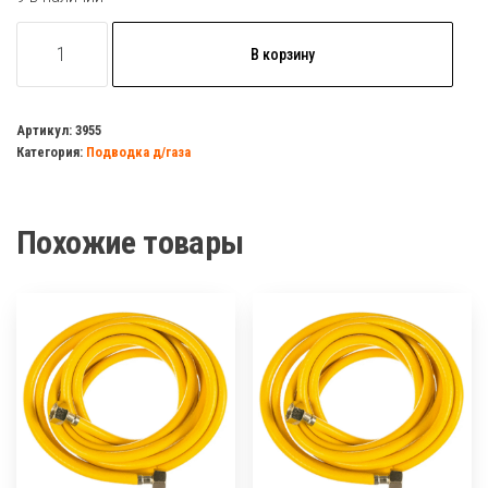
Количество
В корзину
товара
Газовая
подводка
Артикул:
3955
Категория:
Подводка д/газа
армированная
1/2
г/
Похожие товары
ш
60см