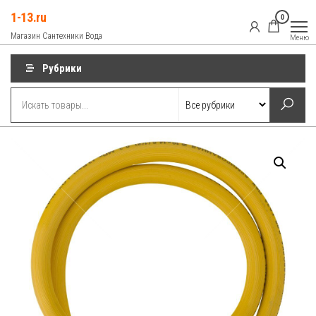
Перейти
1-13.ru
0
к
Магазин Сантехники Вода
Меню
содержимому
Рубрики