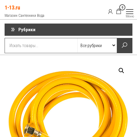
Перейти
1-13.ru
0
к
Магазин Сантехники Вода
Меню
содержимому
Рубрики