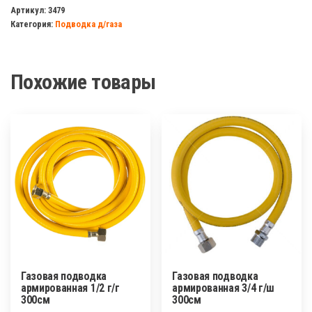
подводка
Артикул:
3479
Категория:
Подводка д/газа
армированная
1/2
г/
Похожие товары
г
80см
Газовая подводка
Газовая подводка
армированная 1/2 г/г
армированная 3/4 г/ш
300см
300см