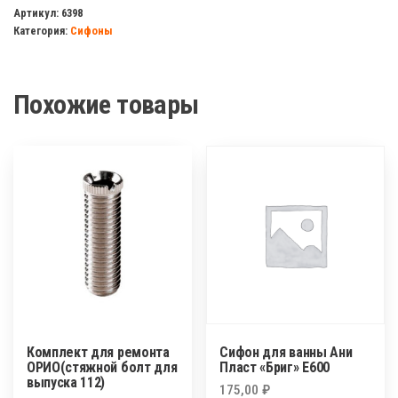
1
Артикул:
6398
Категория:
Сифоны
1/2"
для
сифона
Похожие товары
с
пробкой
НОВА
7002
Комплект для ремонта
Сифон для ванны Ани
ОРИО(стяжной болт для
Пласт «Бриг» Е600
выпуска 112)
175,00
₽