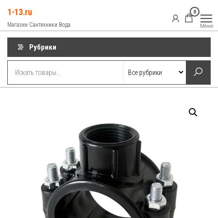
Перейти
1-13.ru
0
к
Магазин Сантехники Вода
Меню
содержимому
Рубрики