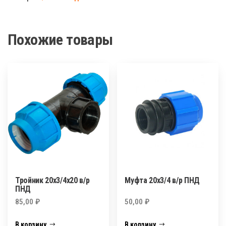
ПНД
Poel-
san
Похожие товары
Тройник 20х3/4х20 в/р
Муфта 20х3/4 в/р ПНД
ПНД
85,00
₽
50,00
₽
В корзину
В корзину