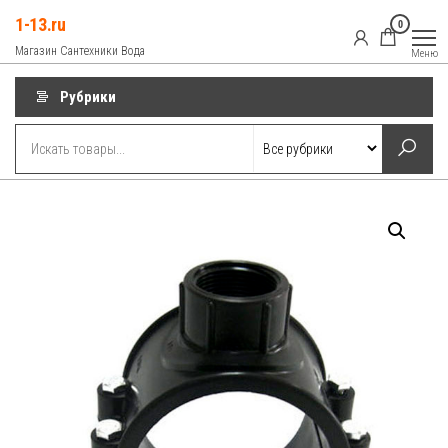
Перейти
1-13.ru
0
к
Магазин Сантехники Вода
Меню
содержимому
Рубрики