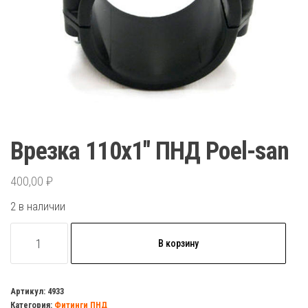
Врезка 110х1″ ПНД Poel-san
400,00
₽
2 в наличии
Количество
В корзину
товара
Врезка
110х1"
Артикул:
4933
Категория:
Фитинги ПНД