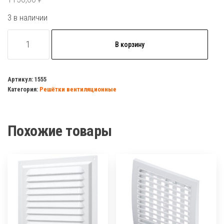
3 в наличии
Количество
В корзину
товара
Вентилятор
осевой
Артикул:
1555
Категория:
Решётки вентиляционные
вытяжной
D125
OPTIMA
Похожие товары
5
AURAMAX