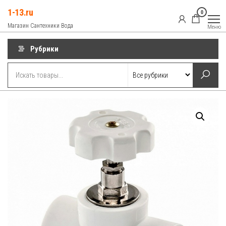
Перейти
1-13.ru
0
к
Магазин Сантехники Вода
Меню
содержимому
Рубрики