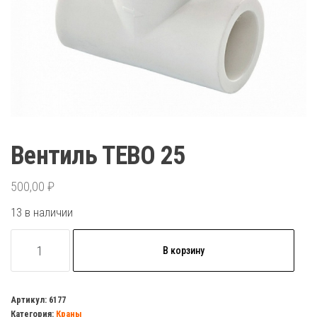
Вентиль TEBO 25
500,00
₽
13 в наличии
Количество
В корзину
товара
Вентиль
TEBO
Артикул:
6177
Категория:
Краны