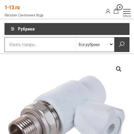
Перейти
1-13.ru
0
к
Магазин Сантехники Вода
Меню
содержимому
Рубрики