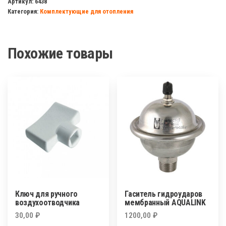
Артикул:
6438
Категория:
Комплектующие для отопления
д/
радиатора
прямой
Похожие товары
1/2
VALFEX
Ключ для ручного
Гаситель гидроударов
воздухоотводчика
мембранный AQUALINK
30,00
₽
1200,00
₽