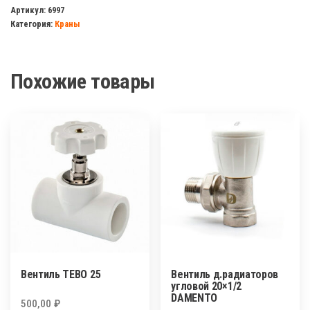
рр
Артикул:
6997
Категория:
Краны
32
(латунный
шток)
Похожие товары
Вентиль TEBO 25
Вентиль д.радиаторов
угловой 20×1/2
DAMENTO
500,00
₽