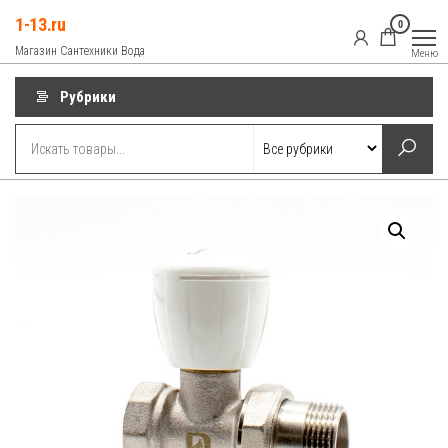
Перейти
1-13.ru
0
к
Магазин Сантехники Вода
Меню
содержимому
Рубрики