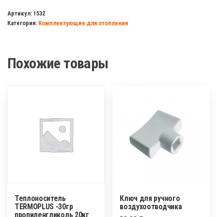
д/
Артикул:
1532
Категория:
Комплектующие для отопления
радиатора
прямой
3/4
Похожие товары
г/
ш
Damento
Clima
Теплоноситель
Ключ для ручного
TERMOPLUS -30гр
воздухоотводчика
пропиленгликоль 20кг