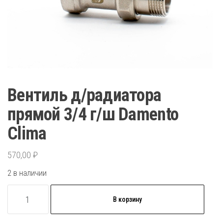
Вентиль д/радиатора
прямой 3/4 г/ш Damento
Clima
570,00
₽
2 в наличии
Количество
В корзину
товара
Вентиль